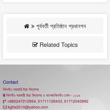
পূর্ববর্তী প্রতিষ্ঠান প্রধানগন
Related Topics
Contact
খিলগাঁও সরকারি উচ্চ বিদ্যালয়
খিলগাঁও সরকারী উচ্চ বিদ্যালয় ও কলেজখিলগাঁও ঢাকা - ১২১৯
+880247212954, 01711128433, 01712043992
kghs2010@yahoo.com