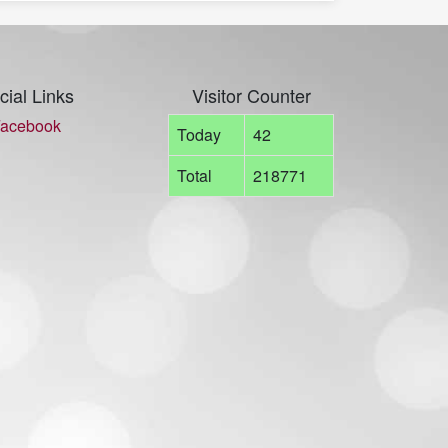
cial Links
Visitor Counter
acebook
Today
42
Total
218771