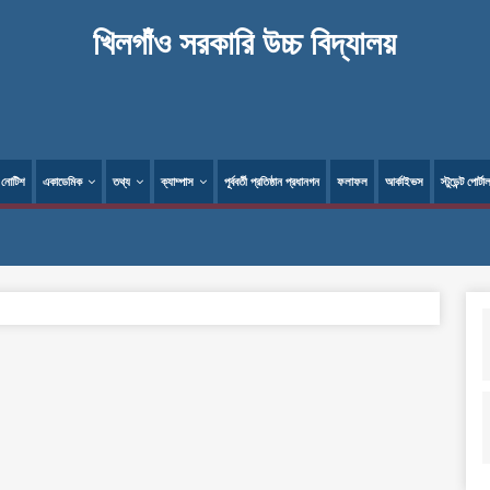
খিলগাঁও সরকারি উচ্চ বিদ্যালয়
নোটিশ
একাডেমিক
তথ্য
ক্যাম্পাস
পূর্ববর্তী প্রতিষ্ঠান প্রধানগন
ফলাফল
আর্কাইভস
স্টুডেন্ট পোর্টা