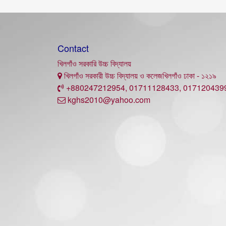
Contact
খিলগাঁও সরকারি উচ্চ বিদ্যালয়
খিলগাঁও সরকারী উচ্চ বিদ্যালয় ও কলেজখিলগাঁও ঢাকা - ১২১৯
+880247212954, 01711128433, 017120439
kghs2010@yahoo.com