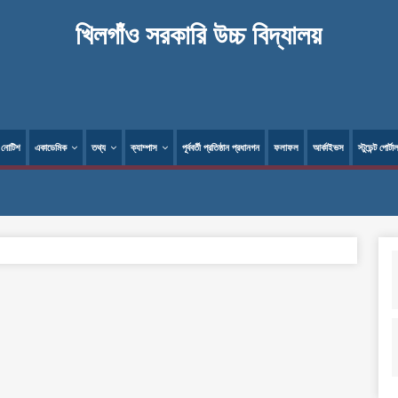
খিলগাঁও সরকারি উচ্চ বিদ্যালয়
নোটিশ
একাডেমিক
তথ্য
ক্যাম্পাস
পূর্ববর্তী প্রতিষ্ঠান প্রধানগন
ফলাফল
আর্কাইভস
স্টুডেন্ট পোর্টা