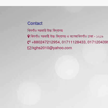
Contact
খিলগাঁও সরকারি উচ্চ বিদ্যালয়
খিলগাঁও সরকারী উচ্চ বিদ্যালয় ও কলেজখিলগাঁও ঢাকা - ১২১৯
+880247212954, 01711128433, 017120439
kghs2010@yahoo.com