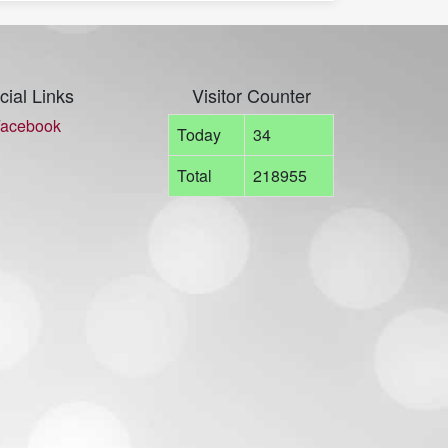
cial Links
Visitor Counter
acebook
Today
34
Total
218955