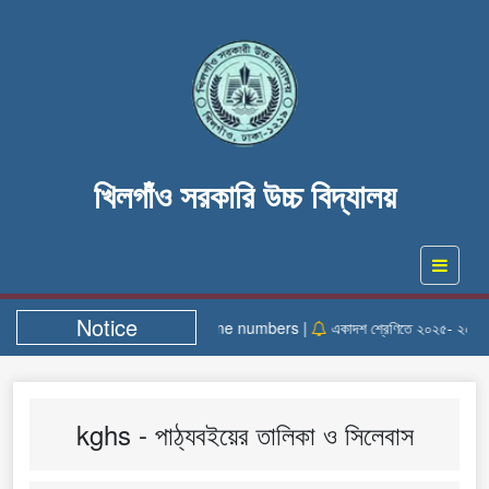
খিলগাঁও সরকারি উচ্চ বিদ্যালয়
Notice
Helpline numbers |
একাদশ শ্রেণিতে ২০২৫- ২০২৬ শিক্ষ
kghs - পাঠ্যবইয়ের তালিকা ও সিলেবাস