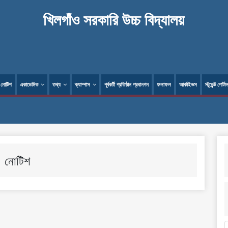
খিলগাঁও সরকারি উচ্চ বিদ্যালয়
নোটিশ
একাডেমিক
তথ্য
ক্যাম্পাস
পূর্ববর্তী প্রতিষ্ঠান প্রধানগন
ফলাফল
আর্কাইভস
স্টুডেন্ট পোর্টা
নোটিশ