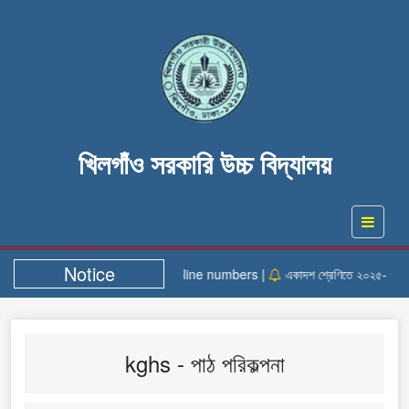
খিলগাঁও সরকারি উচ্চ বিদ্যালয়
Notice
Helpline numbers |
একাদশ শ্রেণিতে ২০২৫- ২০২৬ শিক
kghs - পাঠ পরিকল্পনা