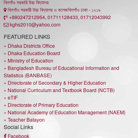
খিলগাঁও সরকারি উচ্চ বিদ্যালয়
খিলগাঁও সরকারী উচ্চ বিদ্যালয় ও কলেজখিলগাঁও ঢাকা - ১২১৯
+880247212954, 01711128433, 01712043992
kghs2010@yahoo.com
FEATURED LINKS
» Dhaka Districts Office
» Dhaka Education Board
» Ministry of Education
» Bangladesh Bureau of Educational Information and
Statistics (BANBASE)
» Directorate of Secondary & Higher Education
» National Curriculum and Textbook Board (NCTB)
» eTIF
» Directorate of Primary Education
» National Academy of Education Management (NAEM)
» Teacher Batayon
Social Links
Facebook